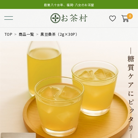
創業八十余年、福岡･八女のお茶屋
0
TOP
商品一覧
黒豆桑茶（2g×30P）