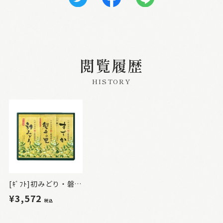
閲覧履歴
HISTORY
[ｷﾞﾌﾄ]初みどり・磐井の里・すずか詰合せ3本入
¥3,572
税込