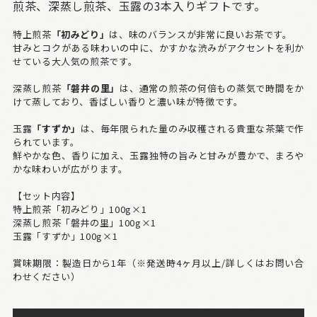
煎茶、深蒸し煎茶、玉露の3本入りギフトです。
特上煎茶
「初みどり」
は、味のバランスが非常に良いお茶です。
甘みとコクがある味わいの中に、かすかな渋みがアクセントを利か
せている大人気の煎茶です。
深蒸し煎茶
「磐井の里」
は、通常の煎茶の何倍もの蒸気で時間をか
けて蒸しており、香ばしい香りと濃い味が特徴です。
玉露
「すずか」
は、毎年限られた量のみ収穫される貴重な茶葉で作
られています。
鮮やかな色、香りに加え、玉露独特の旨みと甘みが豊かで、まろや
かな味わいが広がります。
【セット内容】
特上煎茶「初みどり」100g×1
深蒸し煎茶「磐井の里」100g×1
玉露「すずか」100g×1
賞味期限：製造日から1年（※発送時4ヶ月以上/詳しくはお問い合
わせください）