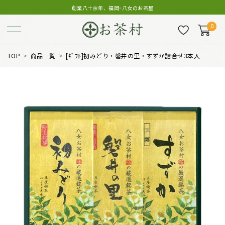
創業八十余年、福岡･八女のお茶屋
0
TOP
商品一覧
[ｷﾞﾌﾄ]初みどり・磐井の里・すずか詰合せ3本入