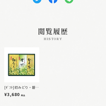
閲覧履歴
HISTORY
[ｷﾞﾌﾄ]初みどり・磐井の誉・星折詰合せ3本入
¥3,680
税込