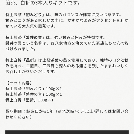
煎茶、白折の3本入りギフトです。
特上煎茶
「初みどり」
は、味のバランスが非常に良いお茶です。
甘みとコクがある味わいの中に、かすかな渋みがアクセントを利か
せている大人気の煎茶です。
特上煎茶
「磐井の誉」
は、強い甘みと旨みが特徴です。
磐井の誉という名称は、昔八女地方を治めていた豪族にちなんで名
づけられました。
特上白折
「星折」
は上級茶葉の茎を使用しており、独特のコクと甘
みを持ち、二煎目、三煎目も深みのある濃さを残したままおいしく
お召し上がりいただけます。
【セット内容】
特上煎茶「初みどり」100g×1
特上煎茶「磐井の誉」100g×1
特上白折「星折」100g×1
賞味期限：製造日から1年（※発送時4ヶ月以上/詳しくはお問い合
わせください）