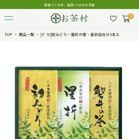
創業八十余年、福岡･八女のお茶屋
0
TOP
商品一覧
[ｷﾞﾌﾄ]初みどり・磐井の誉・星折詰合せ3本入