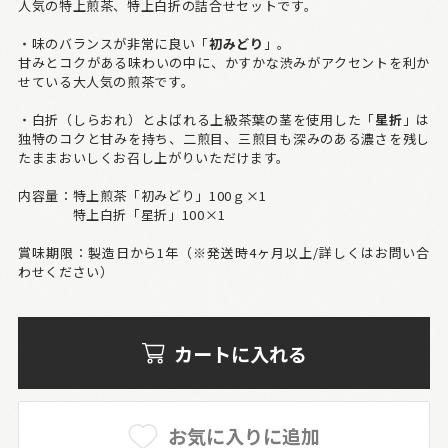
人気の特上煎茶、特上白折の詰合せセットです。
・味のバランスが非常に良い「
初みどり
」。
甘みとコクがある味わいの中に、かすかな渋みがアクセントを利か
せている大人気の煎茶です。
・白折（しらおれ）とよばれる上級茶葉の茎を使用した「
星折
」は
独特のコクと甘みを持ち、二煎目、三煎目も深みのある濃さを残し
たままおいしくお召し上がりいただけます。
内容量：特上煎茶「初みどり」100ｇ×1
特上白折「星折」100×1
賞味期限：製造日から1年（※発送時4ヶ月以上/詳しくはお問い合
わせください）
カートに入れる
お気に入りに追加