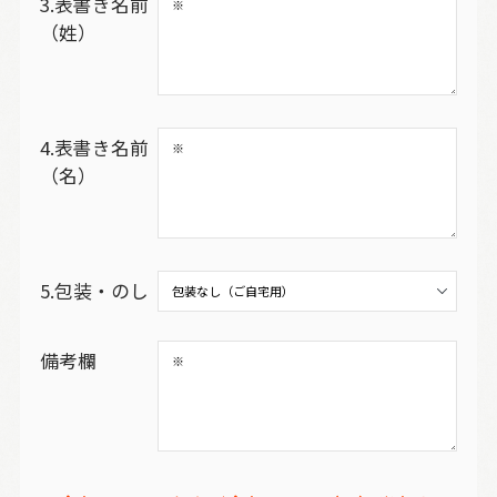
3.表書き名前
（姓）
4.表書き名前
（名）
5.包装・のし
備考欄