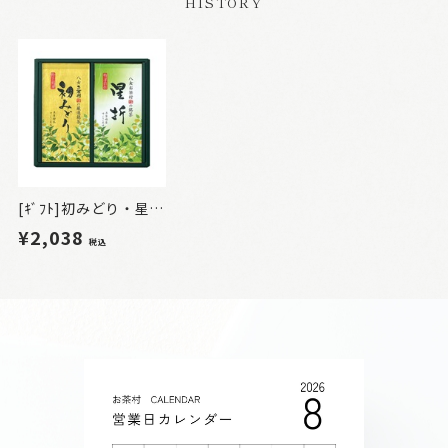
HISTORY
[ｷﾞﾌﾄ]初みどり・星折詰合せ2本入
¥2,038
税込