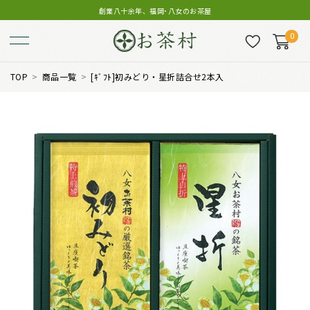
創業八十余年、福岡･八女のお茶屋
0
TOP
商品一覧
[ｷﾞﾌﾄ]初みどり・星折詰合せ2本入