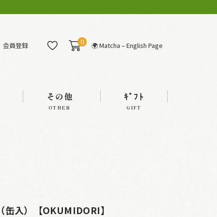
0
会員登録
🌍 Matcha – English Page
その他
ｷﾞﾌﾄ
OTHER
GIFT
缶入）【OKUMIDORI】