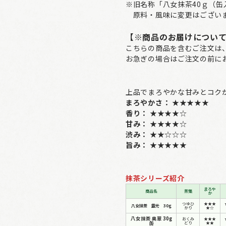
※旧名称「八女抹茶40ｇ（
原料・風味に変更はござい
【※商品のお届けについ
こちらの商品を含むご注文は
お急ぎの場合はご注文の前に
上品でまろやかな甘みとコク
まろやかさ：
★★★★★
香り：
★★★★☆
甘み：
★★★★☆
渋み：
★★☆☆☆
旨み：
★★★★★
抹茶シリーズ紹介
まろや
商品名
茶葉
か
つゆひ
★★★
八女抹茶 露光 30g
かり
★☆
八女抹茶 奥翠 30g
おくみ
★★★
缶
どり
★★