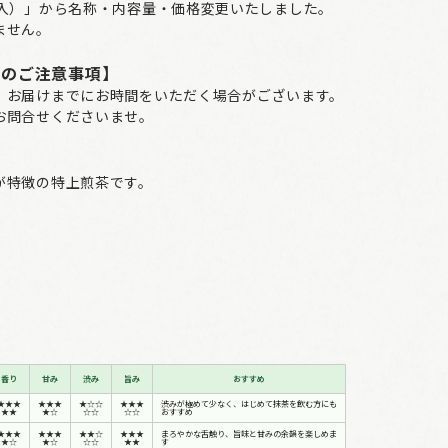
缶入）」から名称・内容量・価格変更いたしました。
ません。
てのご注意事項】
、お届けまでにお時間をいただく場合がございます。
お問合せくださいませ。
が特徴の特上煎茶です。
香り
甘み
渋み
旨み
おすすめ
★★★
★★★
★☆☆
★★★
渋みが極めて少なく、はじめて抹茶を飲む方にも
★★
★☆
☆☆
☆☆
おすすめ
★★★
★★★
★★☆
★★★
まろやかな舌触り、旨味と甘みの余韻を楽しめま
★☆
★☆
☆☆
★★
す