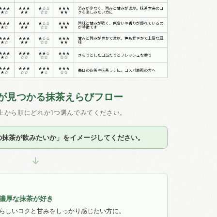
★★★
★★★
★☆☆
★★★
渋みが少なく、旨みと甘みが濃厚。抹茶本来のコ
★☆
★★
☆☆
★★
クを楽しみたい方に
★★★
★★★
★☆☆
★★★
旨味と甘みが強く、色合いや香りが優れているの
★☆
★★
☆☆
★★
が特徴です
★★★
★★★
★☆☆
★★★
甘みと旨みが豊かで濃厚。色も鮮やかで上質な風
★☆
★★
☆☆
★★
味
★★★
★★★
★★☆
★★★
さらりとした口当たりとフレッシュな香り
★☆
☆☆
☆☆
☆☆
★★★
★★★
★★★
★★★
毎日のお茶や抹茶ラテに。コスパ重視の方へ
★☆
☆☆
★☆
☆☆
が見つかる抹茶えらびフロー
上から順にどれか1つ選んでみてください。
の抹茶が飲みたいか」をイメージしてください。
↓
濃厚な抹茶が好き
らしいコクと甘みをしっかり感じたい方に。