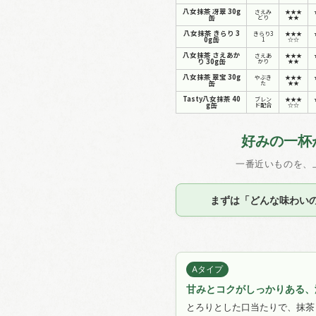
八女抹茶 冴翠 30g
さえみ
★★★
缶
どり
★★
八女抹茶 きらり 3
きらり3
★★★
0g缶
1
☆☆
八女抹茶 さえあか
さえあ
★★★
り 30g缶
かり
★★
八女抹茶 翠宝 30g
やぶき
★★★
缶
た
★★
Tasty八女抹茶 40
ブレン
★★★
g缶
ド配合
☆☆
好みの一杯
一番近いものを、
まずは「どんな味わい
Aタイプ
甘みとコクがしっかりある、
とろりとした口当たりで、抹茶