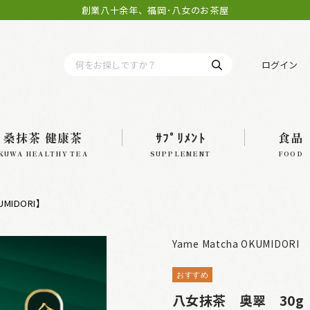
創業八十余年、福岡･八女のお茶屋
ログイン
桑抹茶 健康茶
ｻﾌﾟﾘﾒﾝﾄ
食品
KUWA HEALTHY TEA
SUPPLEMENT
FOOD
IDORI】
Yame Matcha OKUMIDORI
おすすめ
八女抹茶 奥翠 30g（