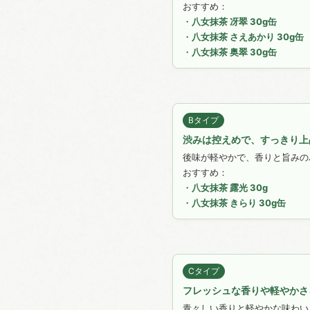
おすすめ：
・
八女抹茶 冴翠 30g缶
・
八女抹茶 さえあかり 30g缶
・
八女抹茶 奥翠 30g缶
Bタイプ
渋みは控えめで、すっきり上
後味が軽やかで、香りと旨みの
おすすめ：
・
八女抹茶 露光 30g
・
八女抹茶 きらり 30g缶
Cタイプ
フレッシュな香りや軽やかさ
青々しい香りと軽やかな味わい