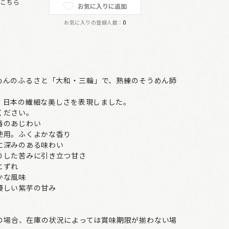
は
こちら
お気に入りに追加
お気に入りの登録人数：
0
うめんのふるさと「大和・三輪」で、熟練のそうめん師
、日本の繊細な美しさを表現しました。
ください。
番のあじわい
使用。ふくよかな香り
に深みのある味わい
りした苦みに引き立つ甘さ
とずれ
かな風味
優しい紫芋の甘み
の場合、在庫の状況によっては賞味期限が揃わない場