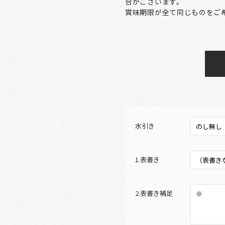
合がございます。
賞味期限が全て同じものをご
水引き
1.表書き
2.表書き補足