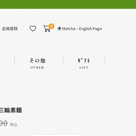
0
会員登録
🌍 Matcha – English Page
その他
ｷﾞﾌﾄ
OTHER
GIFT
三輪素麺
00
税込