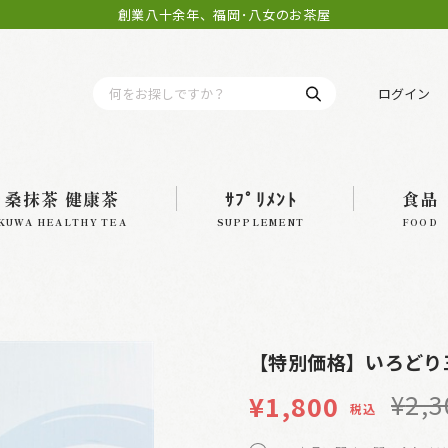
創業八十余年、福岡･八女のお茶屋
ログイン
桑抹茶 健康茶
ｻﾌﾟﾘﾒﾝﾄ
食品
KUWA HEALTHY TEA
SUPPLEMENT
FOOD
【特別価格】いろどり
¥
2,3
¥
1,800
税込