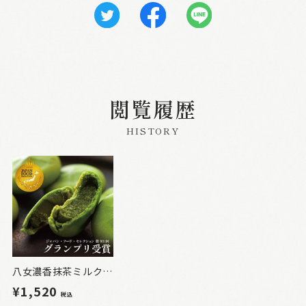
閲覧履歴
HISTORY
八女濃香抹茶ミルク饅頭 露誉 8個入
¥1,520
税込