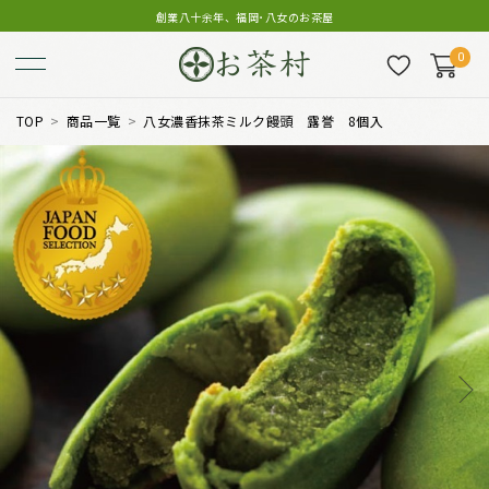
創業八十余年、福岡･八女のお茶屋
0
TOP
商品一覧
八女濃香抹茶ミルク饅頭 露誉 8個入