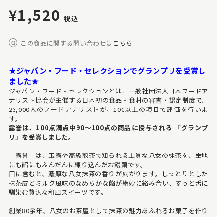
¥1,520
税込
この商品に関する問い合わせは
こちら
★ジャパン・フード・セレクションでグランプリを受賞し
ました★
ジャパン・フード・セレクションとは、一般社団法人日本フードア
ナリスト協会が主催する日本初の食品・食材の審査・認定制度で、
23,000人のフードアナリストが、100以上の項目で評価を行いま
す。
露誉は、100点満点中90～100点の商品に授与される 「グランプ
リ」を受賞しました。
「露誉」は、玉露や高級煎茶で知られる上質な八女の抹茶を、生地
にも餡にもふんだんに練り込んだお饅頭です。
口に含むと、濃厚な八女抹茶の香りが広がります。しっとりとした
抹茶皮とミルク風味のなめらかな餡が絶妙に絡み合い、すっと舌に
馴染む贅沢な和風スイーツです。
創業80余年、八女のお茶屋として抹茶の魅力あふれるお菓子を作り