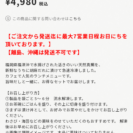
¥4,980
税込
この商品に関する問い合わせは
こちら
【ご注文から発送迄に最大7営業日程お日にちを
頂いております。
】
【離島、沖縄は発送不可です】
福岡県福津沖で水揚げされた活きのいい天然真鯛を、
新鮮なうちに胡麻だれに漬けて急速冷凍しました。
カフェで人気のランチメニューです。
旨味だしと一緒に、お得なセットでお届けします。
【お召し上がり方】
①製品を袋ごと 5～ 6 分 流水解凍します。
②お茶碗にごはんを盛り、その上に切身を盛り付けます。
③まずは漬け丼として、お好みでお茶やだしをかけてお召し上がり
ください。
わさび・海苔などの薬味をのせていただくのもおすすめです。 解凍
後はお早めにお召し上がりください。
※画像は調理イメージです。本品に薬味はついておりません。