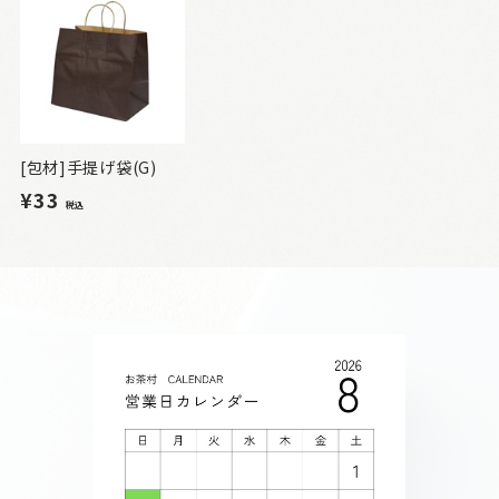
[包材]手提げ袋(G)
¥33
税込