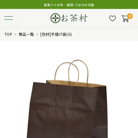
創業八十余年、福岡･八女のお茶屋
0
TOP
商品一覧
[包材]手提げ袋(G)