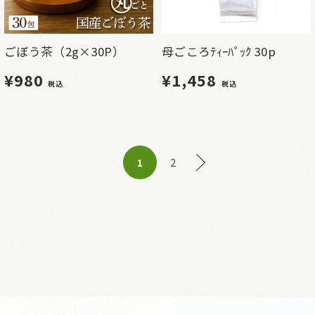
ごぼう茶（2g×30P）
母ごころﾃｨｰﾊﾟｯｸ 30p
¥980
¥1,458
税込
税込
2
1