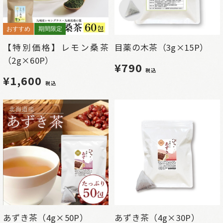
おすすめ
期間限定
【特別価格】レモン桑茶
目薬の木茶（3g×15P）
（2g×60P）
¥790
税込
¥1,600
税込
あずき茶（4g×50P）
あずき茶（4g×30P）