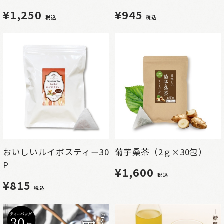
¥1,250
¥945
税込
税込
おいしいルイボスティー30
菊芋桑茶（2ｇ×30包）
P
¥1,600
税込
¥815
税込