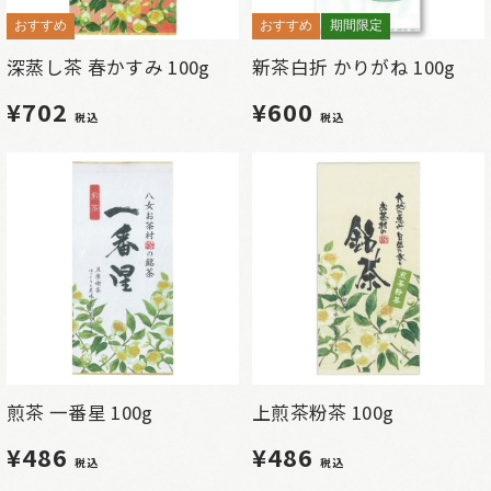
おすすめ
おすすめ
期間限定
深蒸し茶 春かすみ 100g
新茶白折 かりがね 100g
¥702
¥600
税込
税込
煎茶 一番星 100g
上煎茶粉茶 100g
¥486
¥486
税込
税込