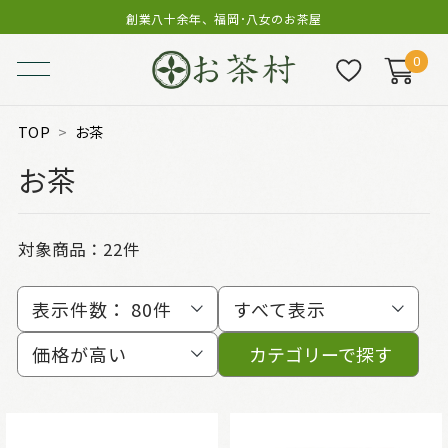
創業八十余年、福岡･八女のお茶屋
0
TOP
お茶
お茶
対象商品：
22件
表示件数：
80件
すべて表示
価格が高い
カテゴリーで探す