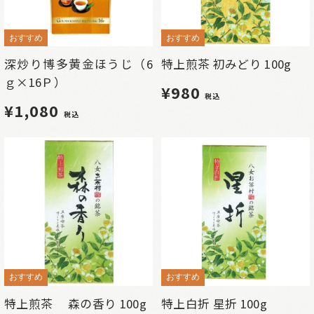
おすすめ
おすすめ
深炒り博多黄金ほうじ（6
特上煎茶 初みどり 100g
ｇ×16Ｐ）
¥980
税込
¥1,080
税込
おすすめ
おすすめ
特上煎茶 森の香り 100g
特上白折 星折 100g