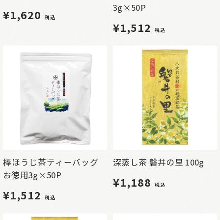
3g×50P
¥1,620
税込
¥1,512
税込
棒ほうじ茶ティーバッグ
深蒸し茶 磐井の里 100g
お徳用3g×50P
¥1,188
税込
¥1,512
税込