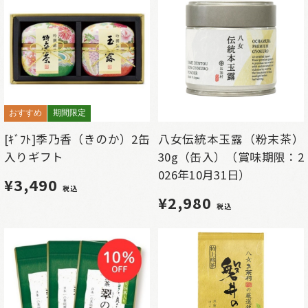
おすすめ
期間限定
[ｷﾞﾌﾄ]季乃香（きのか）2缶
八女伝統本玉露（粉末茶）
入りギフト
30g（缶入）（賞味期限：2
026年10月31日）
¥3,490
税込
¥2,980
税込