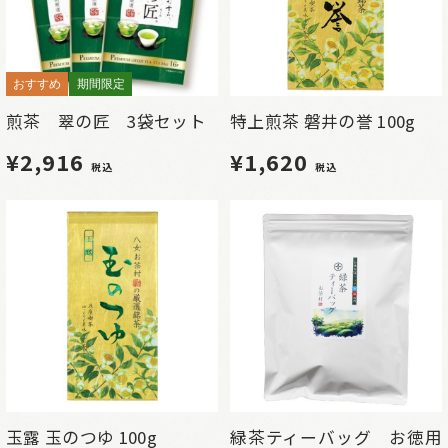
おすすめ
期間限定
煎茶 翠の匠 3袋セット
特上煎茶 磐井の誉 100g
¥2,916
¥1,620
税込
税込
玉露 玉のつゆ 100g
緑茶ティーバッグ お徳用