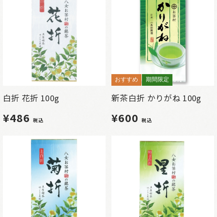
おすすめ
期間限定
白折 花折 100g
新茶白折 かりがね 100g
¥486
¥600
税込
税込