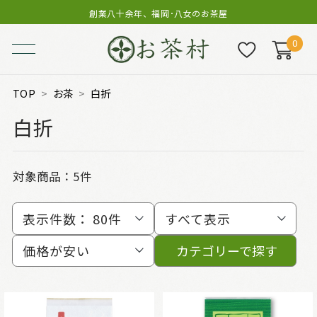
創業八十余年、福岡･八女のお茶屋
0
TOP
お茶
白折
白折
対象商品：
5件
表示件数：
80件
すべて表示
価格が安い
カテゴリーで探す