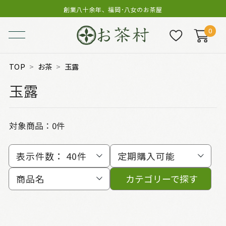
創業八十余年、福岡･八女のお茶屋
0
TOP
お茶
玉露
玉露
対象商品：0件
表示件数：
40件
定期購入可能
商品名
カテゴリーで探す