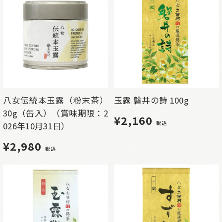
八女伝統本玉露（粉末茶）
玉露 磐井の詩 100g
30g（缶入）（賞味期限：2
¥2,160
税込
026年10月31日）
¥2,980
税込