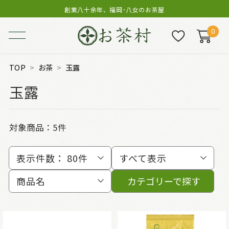
創業八十余年、福岡･八女のお茶屋
0
TOP
お茶
玉露
玉露
対象商品：
5件
表示件数：
80件
すべて表示
商品名
カテゴリーで探す