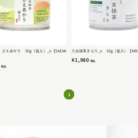
さえあかり 30g（缶入）_n【SAEAK
八女抹茶きらり_n 30g（缶入）【KIRA
¥1,980
税込
0
税込
1