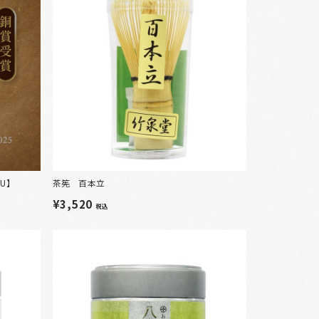
OU】
茶筅 百本立
¥3,520
税込