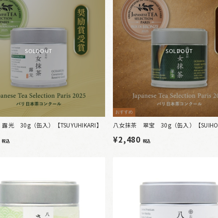
SOLDOUT
SOLDOUT
おすすめ
露光 30g（缶入）【TSUYUHIKARI】
八女抹茶 翠宝 30g（缶入）【SUIH
0
¥2,480
税込
税込