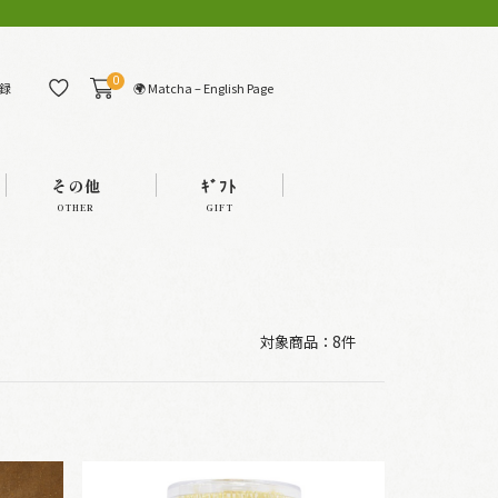
0
🌍 Matcha – English Page
録
その他
ｷﾞﾌﾄ
OTHER
GIFT
対象商品：
8件