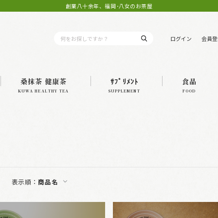
創業八十余年、福岡･八女のお茶屋
ログイン
会員登
桑抹茶 健康茶
ｻﾌﾟﾘﾒﾝﾄ
食品
KUWA HEALTHY TEA
SUPPLEMENT
FOOD
表示順：
商品名