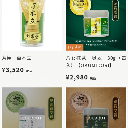
おすすめ
茶筅 百本立
八女抹茶 奥翠 30g（缶
入）【OKUMIDORI】
¥3,520
税込
¥2,980
税込
SOLDOUT
SOLDOUT