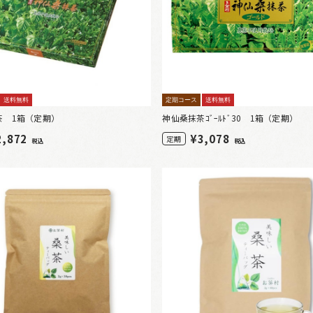
送料無料
定期コース
送料無料
茶 1箱（定期）
神仙桑抹茶ｺﾞｰﾙﾄﾞ30 1箱（定期）
2,872
¥
3,078
定期
税込
税込