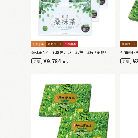
おすすめ
定期コース
送料無料
定期コース
桑抹茶ﾍﾙﾊﾟｰ乳酸菌ﾌﾟﾗｽ 30包 3箱（定期）
神仙桑抹
¥
9,784
¥
定期
定期
税込