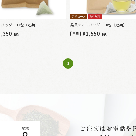
定期コース
送料無料
ーバッグ 30包（定期）
桑茶ティーバッグ 60包（定期）
1,350
¥
2,550
定期
税込
税込
1