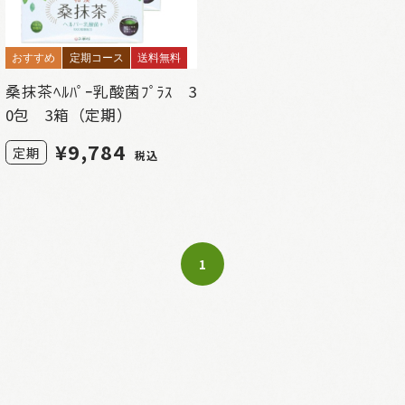
おすすめ
定期コース
送料無料
桑抹茶ﾍﾙﾊﾟｰ乳酸菌ﾌﾟﾗｽ 3
0包 3箱（定期）
¥
9,784
定期
税込
1