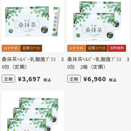
おすすめ
定期コース
おすすめ
定期コース
送料無料
桑抹茶ﾍﾙﾊﾟｰ乳酸菌ﾌﾟﾗｽ 3
桑抹茶ﾍﾙﾊﾟｰ乳酸菌ﾌﾟﾗｽ 3
0包（定期）
0包 2箱（定期）
¥
3,697
¥
6,960
定期
定期
税込
税込