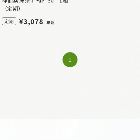
神仙桑抹茶ｺﾞｰﾙﾄﾞ30 1箱
（定期）
¥
3,078
定期
税込
1