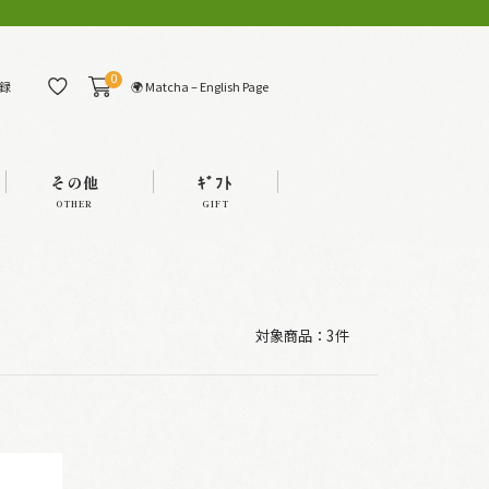
0
🌍 Matcha – English Page
録
その他
ｷﾞﾌﾄ
OTHER
GIFT
対象商品：
3件