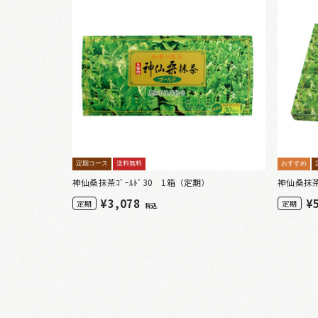
定期コース
送料無料
おすすめ
神仙桑抹茶ｺﾞｰﾙﾄﾞ30 1箱（定期）
神仙桑抹茶
¥
3,078
¥
定期
定期
税込