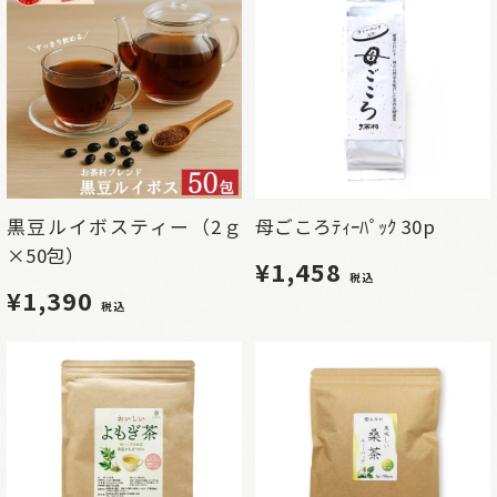
黒豆ルイボスティー（2ｇ
母ごころﾃｨｰﾊﾟｯｸ 30p
×50包）
¥1,458
税込
¥1,390
税込