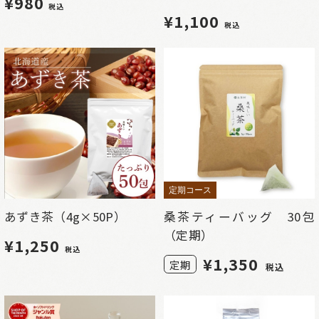
¥980
税込
¥1,100
税込
定期コース
あずき茶（4g×50P）
桑茶ティーバッグ 30包
（定期）
¥1,250
税込
¥
1,350
定期
税込