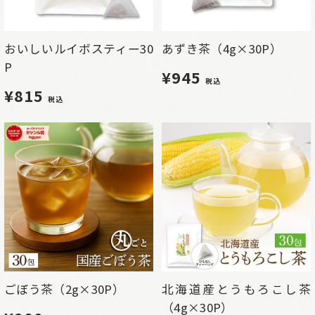
おいしいルイボスティー30
あずき茶（4g×30P）
P
¥945
税込
¥815
税込
ごぼう茶（2g×30P）
北海道産とうもろこし茶
（4g×30P）