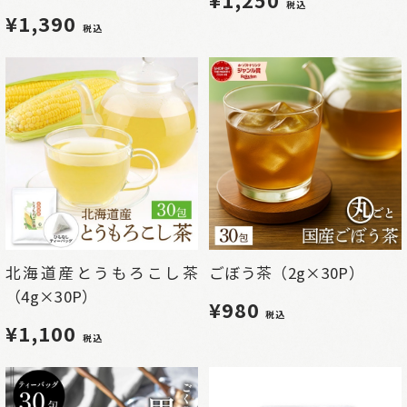
税込
¥1,390
税込
北海道産とうもろこし茶
ごぼう茶（2g×30P）
（4g×30P）
¥980
税込
¥1,100
税込