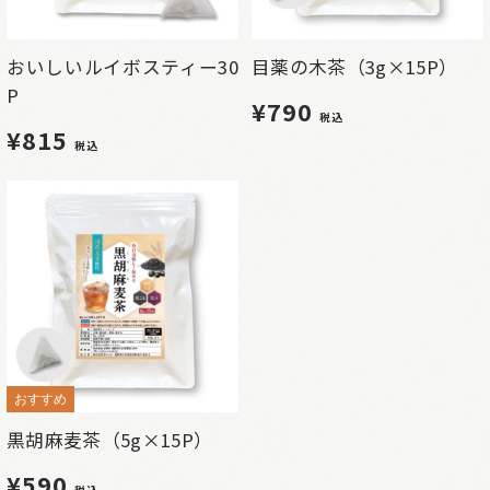
おいしいルイボスティー30
目薬の木茶（3g×15P）
P
¥790
税込
¥815
税込
おすすめ
黒胡麻麦茶（5g×15P）
¥590