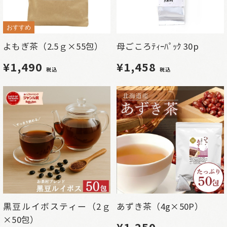
おすすめ
よもぎ茶（2.5ｇ×55包）
母ごころﾃｨｰﾊﾟｯｸ 30p
¥1,490
¥1,458
税込
税込
黒豆ルイボスティー（2ｇ
あずき茶（4g×50P）
×50包）
¥1,250