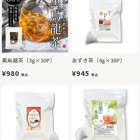
黒烏龍茶（3g×30P）
あずき茶（4g×30P）
¥980
¥945
税込
税込