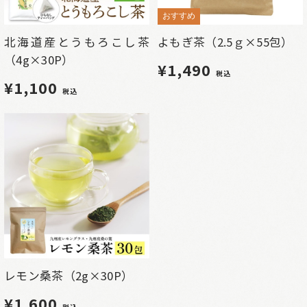
おすすめ
北海道産とうもろこし茶
よもぎ茶（2.5ｇ×55包）
（4g×30P）
¥1,490
税込
¥1,100
税込
レモン桑茶（2g×30P）
¥1,600