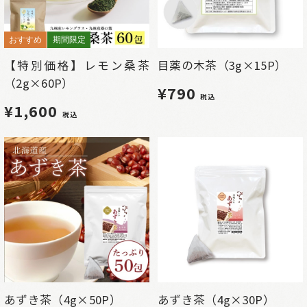
おすすめ
期間限定
【特別価格】レモン桑茶
目薬の木茶（3g×15P）
（2g×60P）
¥790
税込
¥1,600
税込
あずき茶（4g×50P）
あずき茶（4g×30P）