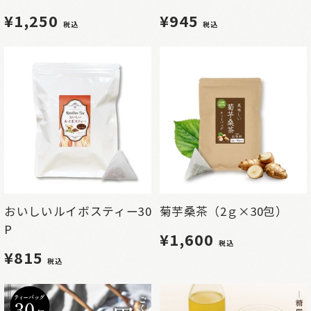
¥1,250
¥945
税込
税込
おいしいルイボスティー30
菊芋桑茶（2ｇ×30包）
P
¥1,600
税込
¥815
税込