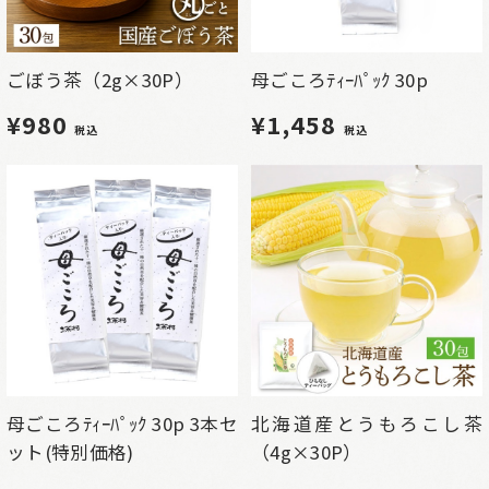
ごぼう茶（2g×30P）
母ごころﾃｨｰﾊﾟｯｸ 30p
¥980
¥1,458
税込
税込
母ごころﾃｨｰﾊﾟｯｸ 30p 3本セ
北海道産とうもろこし茶
ット(特別価格)
（4g×30P）