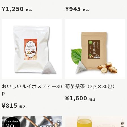
¥1,250
¥945
税込
税込
おいしいルイボスティー30
菊芋桑茶（2ｇ×30包）
P
¥1,600
税込
¥815
税込