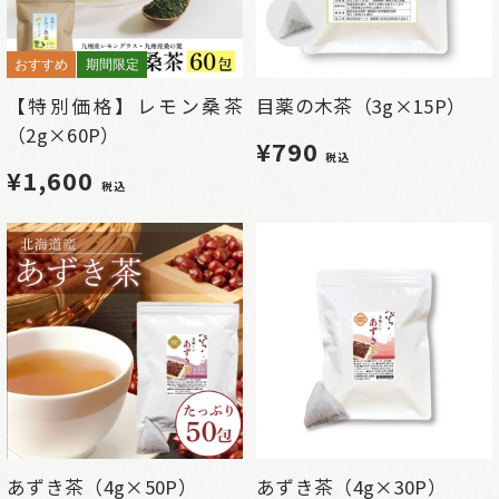
おすすめ
期間限定
【特別価格】レモン桑茶
目薬の木茶（3g×15P）
（2g×60P）
¥790
税込
¥1,600
税込
あずき茶（4g×50P）
あずき茶（4g×30P）