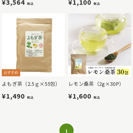
¥3,564
¥1,100
税込
税込
おすすめ
よもぎ茶（2.5ｇ×55包）
レモン桑茶（2g×30P）
¥1,490
¥1,600
税込
税込
1