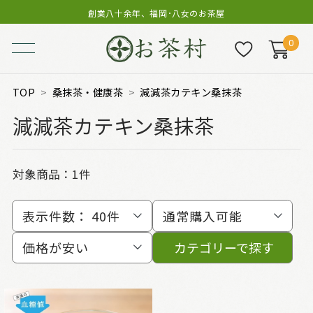
創業八十余年、福岡･八女のお茶屋
0
TOP
桑抹茶・健康茶
減減茶カテキン桑抹茶
減減茶カテキン桑抹茶
対象商品：
1件
表示件数：
40件
通常購入可能
価格が安い
カテゴリーで探す