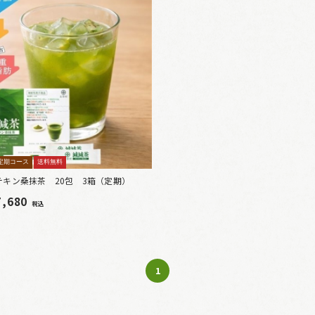
定期コース
送料無料
テキン桑抹茶 20包 3箱（定期）
7,680
税込
1