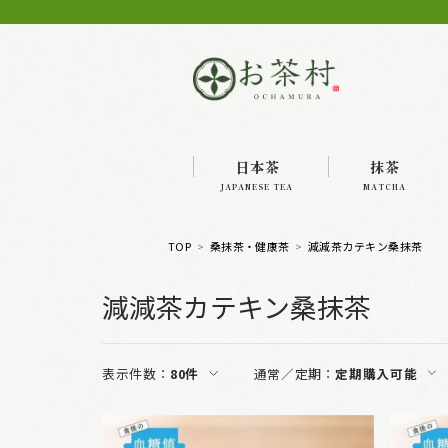
日本茶
抹茶
JAPANESE TEA
MATCHA
TOP
桑抹茶・健康茶
減減茶カテキン桑抹茶
減減茶カテキン桑抹茶
表示件数：
80件
通常／定期：
定期購入可能