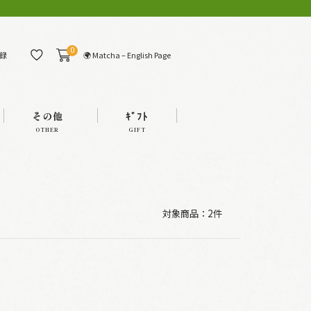
0
🌍 Matcha – English Page
録
その他
ｷﾞﾌﾄ
OTHER
GIFT
対象商品：
2件