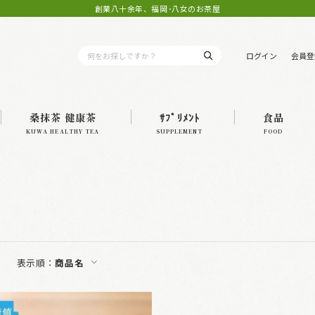
創業八十余年、福岡･八女のお茶屋
ログイン
会員登
桑抹茶 健康茶
ｻﾌﾟﾘﾒﾝﾄ
食品
KUWA HEALTHY TEA
SUPPLEMENT
FOOD
表示順：
商品名