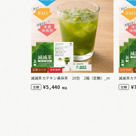
定期コース
送料無料
おすすめ
減減茶カテキン桑抹茶 20包 2箱（定期）_m
減減茶カ
¥
5,440
¥
定期
定期
税込