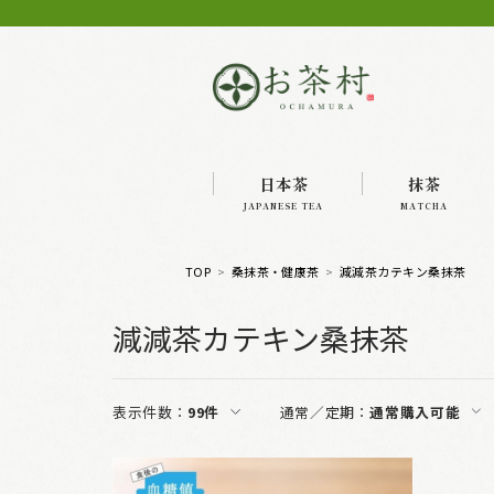
日本茶
抹茶
JAPANESE TEA
MATCHA
TOP
桑抹茶・健康茶
減減茶カテキン桑抹茶
減減茶カテキン桑抹茶
表示件数：
99件
通常／定期：
通常購入可能