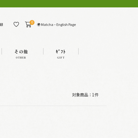
0
🌍 Matcha – English Page
録
その他
ｷﾞﾌﾄ
OTHER
GIFT
対象商品：
1件