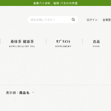
創業八十余年、福岡･八女のお茶屋
ログイン
会員登
桑抹茶 健康茶
ｻﾌﾟﾘﾒﾝﾄ
食品
KUWA HEALTHY TEA
SUPPLEMENT
FOOD
表示順：
商品名