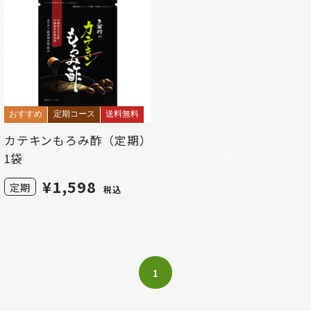
おすすめ
定期コース
送料無料
カテキンもろみ酢（定期）
1袋
¥
1,598
定期
税込
1