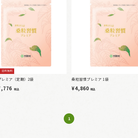
送料無料
プレミア（定期）2袋
桑粒習慣プレミア 1袋
7,776
¥4,860
税込
税込
1