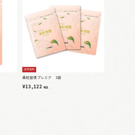
送料無料
桑粒習慣プレミア 3袋
¥13,122
税込