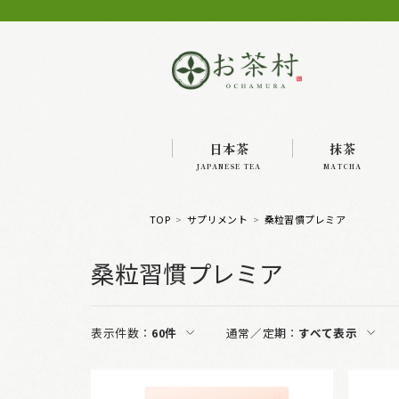
日本茶
抹茶
JAPANESE TEA
MATCHA
TOP
サプリメント
桑粒習慣プレミア
桑粒習慣プレミア
表示件数：
60件
通常／定期：
すべて表示