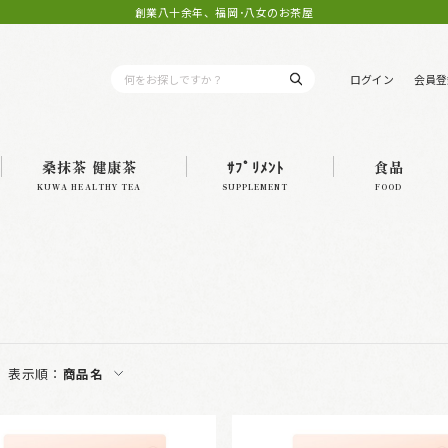
創業八十余年、福岡･八女のお茶屋
ログイン
会員登
桑抹茶 健康茶
ｻﾌﾟﾘﾒﾝﾄ
食品
KUWA HEALTHY TEA
SUPPLEMENT
FOOD
表示順：
商品名