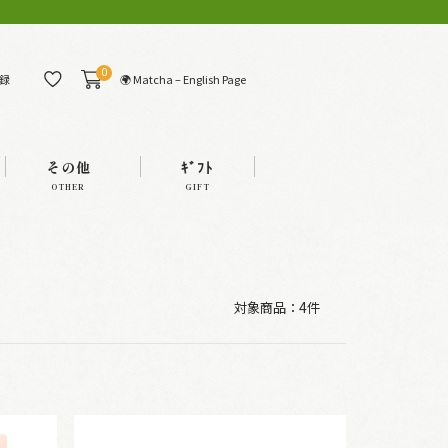
0
🌍 Matcha – English Page
録
その他
ｷﾞﾌﾄ
OTHER
GIFT
対象商品：
4件