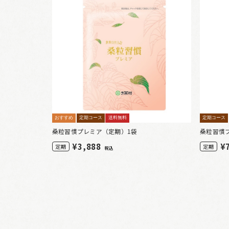
おすすめ
定期コース
送料無料
定期コース
桑粒習慣プレミア（定期）1袋
桑粒習慣
¥
3,888
¥
定期
定期
税込