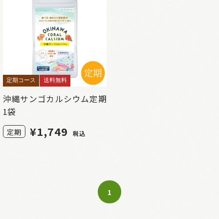
定期コース
送料無料
沖縄サンゴカルシウム定期
1袋
¥
1,749
定期
税込
1