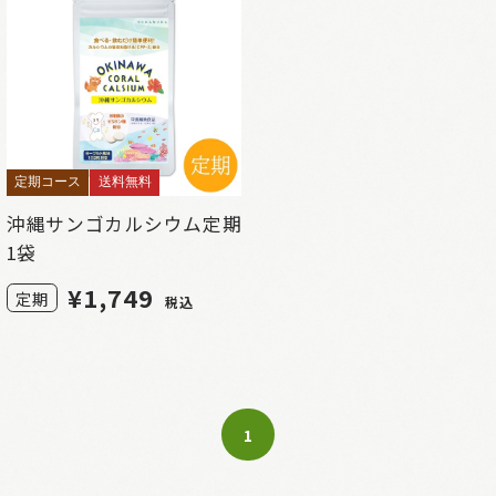
定期コース
送料無料
沖縄サンゴカルシウム定期
1袋
¥
1,749
定期
税込
1