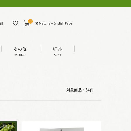
0
🌍 Matcha – English Page
録
その他
ｷﾞﾌﾄ
OTHER
GIFT
対象商品：
54件