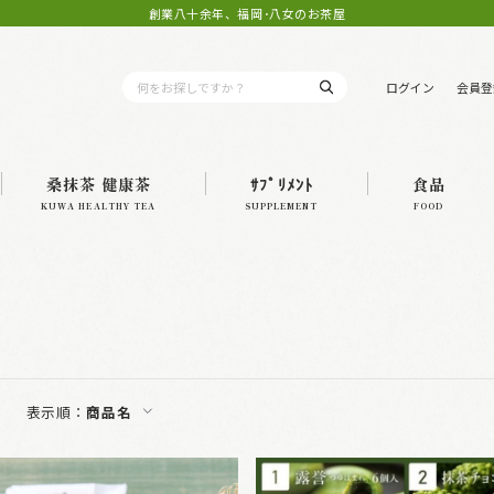
創業八十余年、福岡･八女のお茶屋
ログイン
会員登
桑抹茶 健康茶
ｻﾌﾟﾘﾒﾝﾄ
食品
KUWA HEALTHY TEA
SUPPLEMENT
FOOD
表示順：
商品名