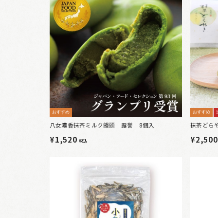
おすすめ
おすすめ
八女濃香抹茶ミルク饅頭 露誉 8個入
抹茶どら
¥1,520
¥2,50
税込