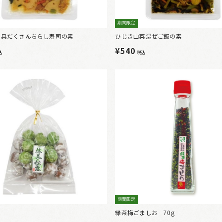
期間限定
0％具だくさんちらし寿司の素
ひじき山菜混ぜご飯の素
¥540
込
税込
期間限定
緑茶梅ごましお 70g