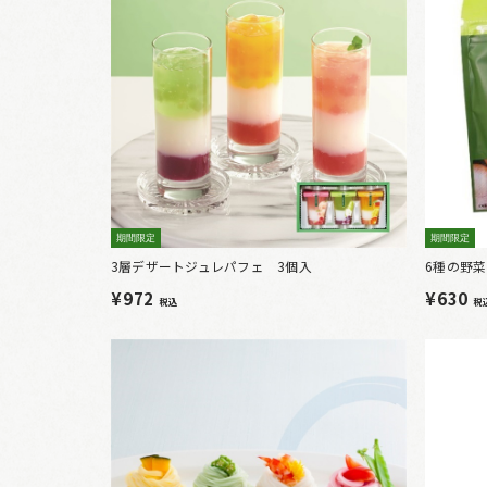
期間限定
期間限定
3層デザートジュレパフェ 3個入
6種の野菜
¥972
¥630
税込
税