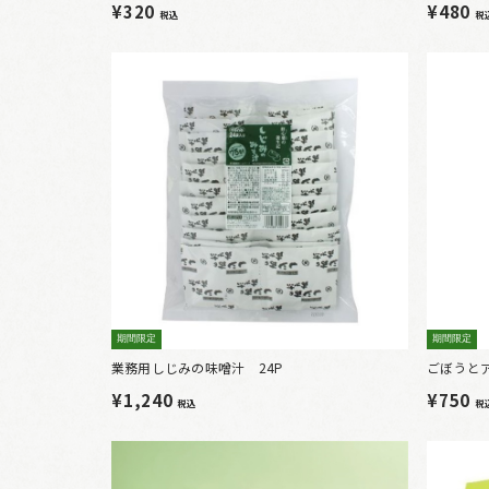
¥320
¥480
税込
税
期間限定
期間限定
業務用しじみの味噌汁 24P
ごぼうと
¥1,240
¥750
税込
税