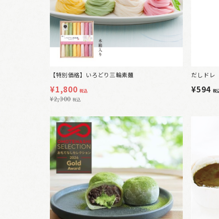
【特別価格】いろどり三輪素麺
だしドレ 
¥
1,800
¥594
税込
税
¥
2,300
税込