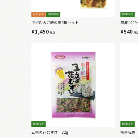
おすすめ
期間限定
期間限定
混ぜ込みご飯の素3種セット
国産10
¥1,450
¥540
税込
税
期間限定
期間限定
五色の花むすび 32g
抹茶松露