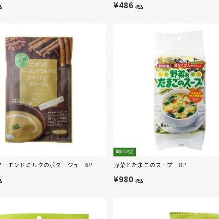
¥486
込
税込
期間限定
アーモンドミルクのポタージュ 6P
野菜とたまごのスープ 8P
¥980
込
税込