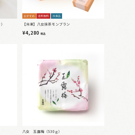
おすすめ
送料無料
冷凍品
ン）
【冷凍】八女抹茶モンブラン
¥4,280
税込
八女 玉露梅（530ｇ）