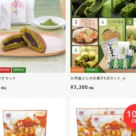
送料無料
期間限定
おすすめ
期間限定
やきセット
お茶屋さんのお菓子6点セット_e
0
¥3,300
税込
税込