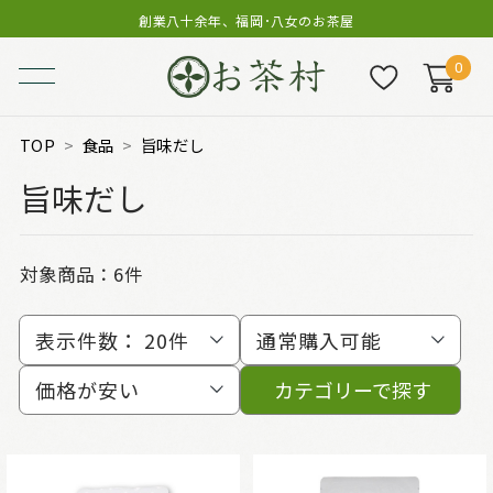
創業八十余年、福岡･八女のお茶屋
0
TOP
食品
旨味だし
旨味だし
対象商品：
6件
表示件数：
20件
通常購入可能
価格が安い
カテゴリーで探す