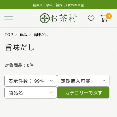
創業八十余年、福岡･八女のお茶屋
0
TOP
食品
旨味だし
旨味だし
対象商品：0件
表示件数：
99件
定期購入可能
商品名
カテゴリーで探す