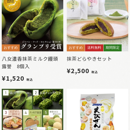
おすすめ
おすすめ
送料無料
期間限定
八女濃香抹茶ミルク饅頭
抹茶どらやきセット
露誉 8個入
¥2,500
税込
¥1,520
税込