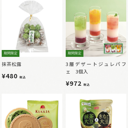
期間限定
期間限定
抹茶松露
3層デザートジュレパフ
ェ 3個入
¥480
税込
¥972
税込