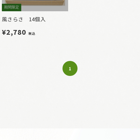
期間限定
風さらさ 14個入
¥2,780
税込
1