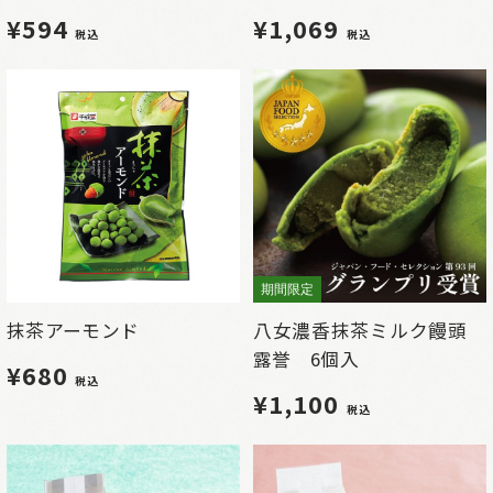
¥594
¥1,069
税込
税込
期間限定
抹茶アーモンド
八女濃香抹茶ミルク饅頭
露誉 6個入
¥680
税込
¥1,100
税込