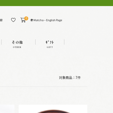
0
🌍 Matcha – English Page
録
その他
ｷﾞﾌﾄ
OTHER
GIFT
対象商品：
7件