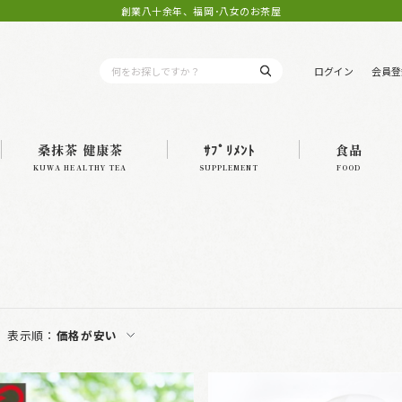
創業八十余年、福岡･八女のお茶屋
ログイン
会員登
桑抹茶 健康茶
ｻﾌﾟﾘﾒﾝﾄ
食品
KUWA HEALTHY TEA
SUPPLEMENT
FOOD
表示順：
価格が安い