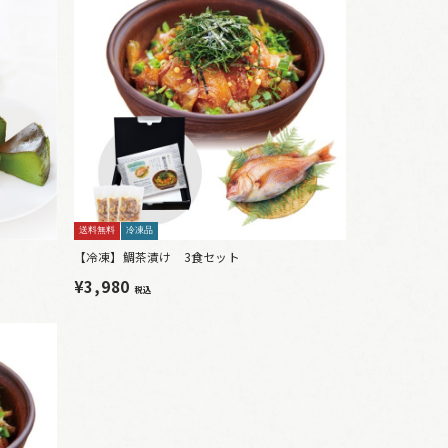
送料無料
冷凍品
【冷凍】鯛茶漬け 3食セット
¥3,980
税込