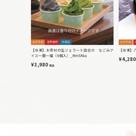
おすすめ
送料無料
冷凍品
おすすめ
【冷凍】お茶村の生ジェラート詰合せ なごみア
【冷凍】
イス一服一福（6個入）_MmSKka
¥4,28
¥3,980
税込