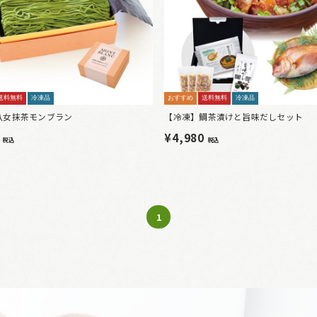
送料無料
冷凍品
おすすめ
送料無料
冷凍品
八女抹茶モンブラン
【冷凍】鯛茶漬けと旨味だしセット
0
¥4,980
税込
税込
1