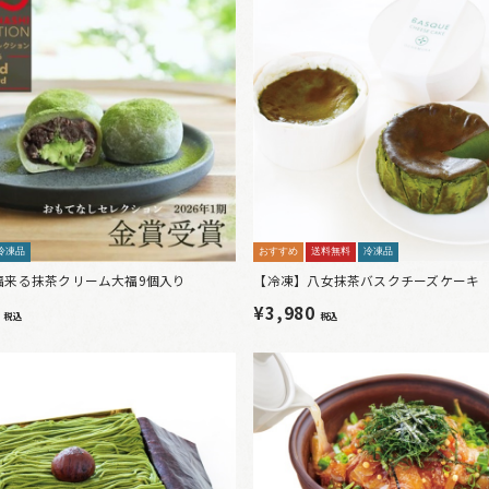
冷凍品
おすすめ
送料無料
冷凍品
福来る抹茶クリーム大福9個入り
【冷凍】八女抹茶バスクチーズケーキ
0
¥3,980
税込
税込