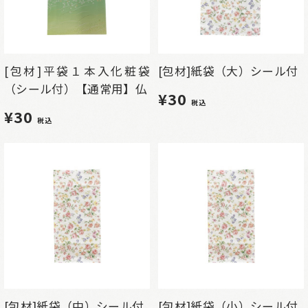
[包材]平袋１本入化粧袋
[包材]紙袋（大）シール付
（シール付）【通常用】仏
¥30
税込
¥30
税込
[包材]紙袋（中）シール付
[包材]紙袋（小）シール付