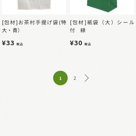
[包材]お茶村手提げ袋(特
[包材]紙袋（大）シール
大・青）
付 緑
¥33
¥30
税込
税込
2
1