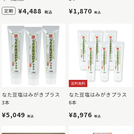
¥
4,488
¥1,870
定期
税込
税込
送料無料
なた豆塩はみがきプラス
なた豆塩はみがきプラス
3本
6本
¥5,049
¥8,976
税込
税込