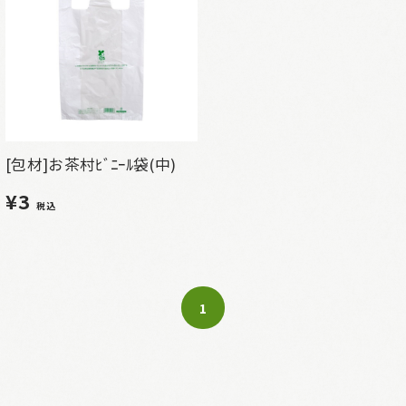
[包材]お茶村ﾋﾞﾆｰﾙ袋(中)
¥3
税込
1