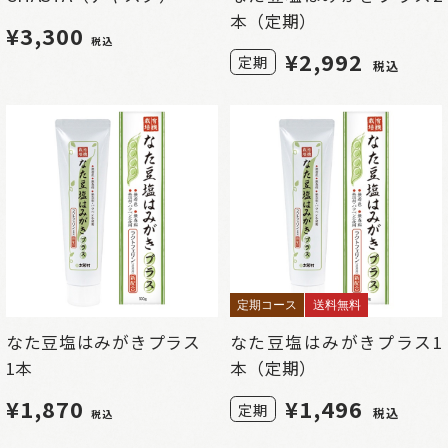
本（定期）
¥3,300
税込
¥
2,992
定期
税込
定期コース
送料無料
なた豆塩はみがきプラス
なた豆塩はみがきプラス1
1本
本（定期）
¥1,870
¥
1,496
定期
税込
税込