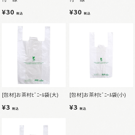
¥30
¥30
税込
税込
[包材]お茶村ﾋﾞﾆｰﾙ袋(大)
[包材]お茶村ﾋﾞﾆｰﾙ袋(小)
¥3
¥3
税込
税込