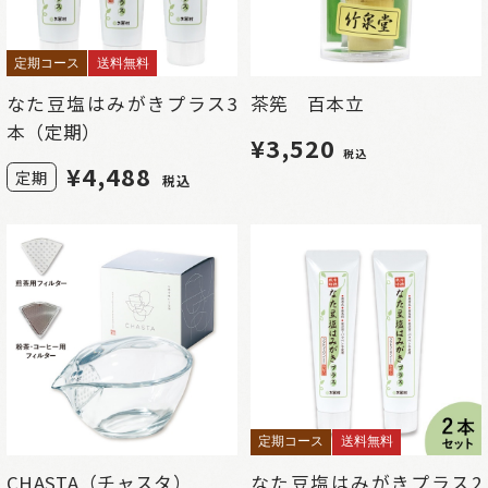
定期コース
送料無料
なた豆塩はみがきプラス3
茶筅 百本立
本（定期）
¥3,520
税込
¥
4,488
定期
税込
定期コース
送料無料
CHASTA（チャスタ）
なた豆塩はみがきプラス2