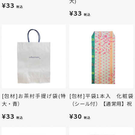
大)
¥33
税込
¥33
税込
[包材]お茶村手提げ袋(特
[包材]平袋1本入 化粧袋
大・青）
（シール付）【通常用】祝
¥33
¥30
税込
税込