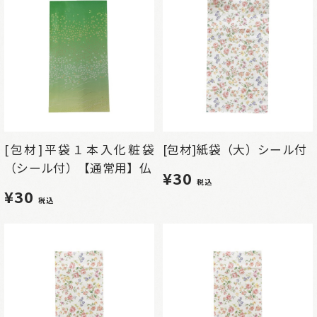
[包材]平袋１本入化粧袋
[包材]紙袋（大）シール付
（シール付）【通常用】仏
¥30
税込
¥30
税込