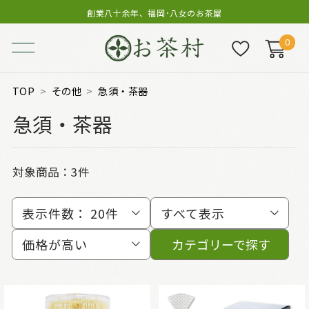
創業八十余年、福岡･八女のお茶屋
0
TOP
その他
急須・茶器
急須・茶器
対象商品：
3件
表示件数：
20件
すべて表示
価格が高い
カテゴリーで探す