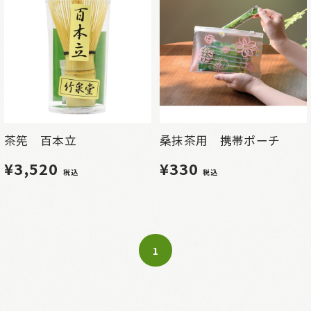
茶筅 百本立
桑抹茶用 携帯ポーチ
¥3,520
¥330
税込
税込
1