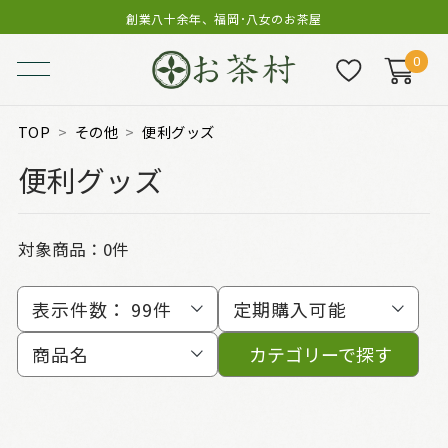
創業八十余年、福岡･八女のお茶屋
0
TOP
その他
便利グッズ
便利グッズ
対象商品：0件
表示件数：
99件
定期購入可能
商品名
カテゴリーで探す