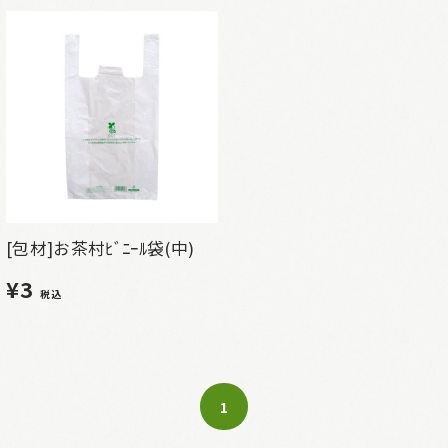
[包材]お茶村ﾋﾞﾆｰﾙ袋(中)
¥3
税込
1