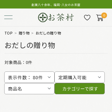
創業八十余年、福岡･八女のお茶屋
0
TOP
贈り物
おだしの贈り物
おだしの贈り物
対象商品：0件
表示件数：
80件
定期購入可能
商品名
カテゴリーで探す