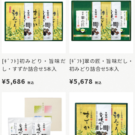
[ｷﾞﾌﾄ]初みどり・旨味だ
[ｷﾞﾌﾄ]翠の匠・旨味だし・
し・すずか詰合せ5本入
初みどり詰合せ5本入
¥5,686
¥5,678
税込
税込