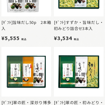
[ｷﾞﾌﾄ]旨味だし50p 2本箱
[ｷﾞﾌﾄ]すずか・旨味だし・
入
初みどり詰合せ3本入
¥5,555
¥3,534
税込
税込
[ｷﾞﾌﾄ]翠の匠・深炒り博多
[ｷﾞﾌﾄ]翠の匠・初みどり・