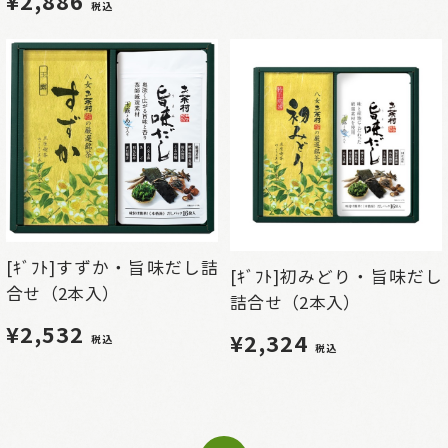
¥2,886
税込
[ｷﾞﾌﾄ]すずか・旨味だし詰
[ｷﾞﾌﾄ]初みどり・旨味だし
合せ（2本入）
詰合せ（2本入）
¥2,532
¥2,324
税込
税込