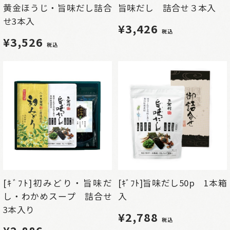
黄金ほうじ・旨味だし詰合
旨味だし 詰合せ３本入
せ3本入
¥3,426
税込
¥3,526
税込
[ｷﾞﾌﾄ]初みどり・旨味だ
[ｷﾞﾌﾄ]旨味だし50p 1本箱
し・わかめスープ 詰合せ
入
3本入り
¥2,788
税込