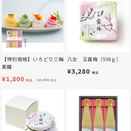
【特別価格】いろどり三輪
八女 玉露梅（530ｇ）
素麺
¥3,280
税込
¥
1,800
¥
2,300
税込
税込