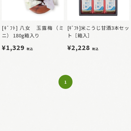
[ｷﾞﾌﾄ] 八女 玉露梅（ミ
[ｷﾞﾌﾄ]米こうじ甘酒3本セッ
ニ） 180g箱入り
ト［箱入］
¥1,329
¥2,228
税込
税込
1