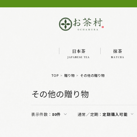
日本茶
抹茶
JAPANESE TEA
MATCHA
TOP
贈り物
その他の贈り物
その他の贈り物
表示件数：
80件
通常／定期：
定期購入可能