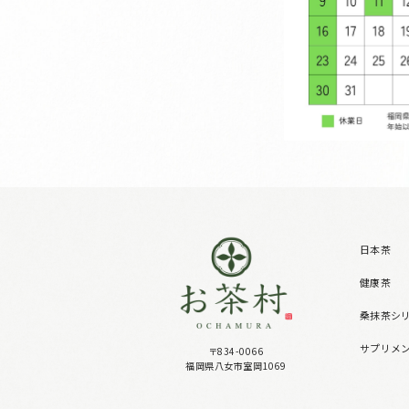
日本茶
健康茶
桑抹茶シ
サプリメ
〒834-0066
福岡県八女市室岡1069