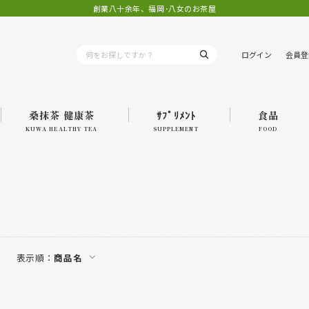
創業八十余年、福岡･八女のお茶屋
ログイン
会員登
桑抹茶 健康茶
ｻﾌﾟﾘﾒﾝﾄ
食品
KUWA HEALTHY TEA
SUPPLEMENT
FOOD
表示順：
商品名