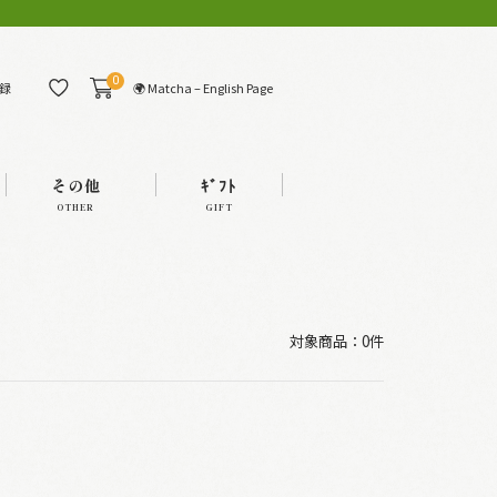
0
🌍 Matcha – English Page
録
その他
ｷﾞﾌﾄ
OTHER
GIFT
対象商品：0件