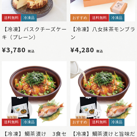
送料無料
冷凍品
おすすめ
送料無料
冷凍品
【冷凍】バスクチーズケー
【冷凍】八女抹茶モンブラ
キ（プレーン）
ン
¥3,780
¥4,280
税込
税込
送料無料
冷凍品
おすすめ
送料無料
冷凍品
【冷凍】鯛茶漬け 3食セ
【冷凍】鯛茶漬けと旨味だ