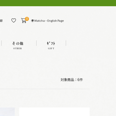
0
🌍 Matcha – English Page
録
その他
ｷﾞﾌﾄ
OTHER
GIFT
対象商品：
6件