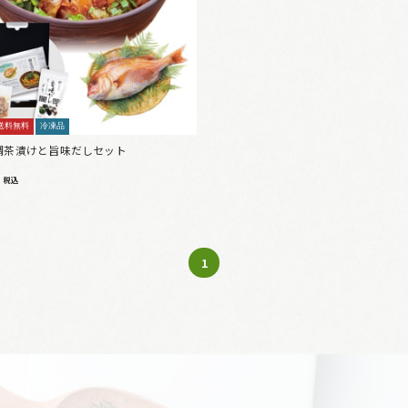
送料無料
冷凍品
鯛茶漬けと旨味だしセット
0
税込
1