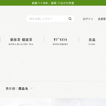
創業八十余年、福岡･八女のお茶屋
ログイン
会員登
桑抹茶 健康茶
ｻﾌﾟﾘﾒﾝﾄ
食品
KUWA HEALTHY TEA
SUPPLEMENT
FOOD
表示順：
商品名