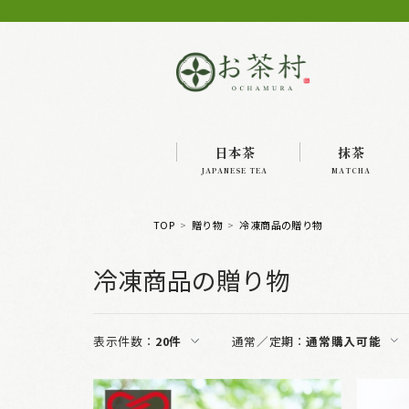
日本茶
抹茶
JAPANESE TEA
MATCHA
TOP
贈り物
冷凍商品の贈り物
冷凍商品の贈り物
表示件数：
20件
通常／定期：
通常購入可能