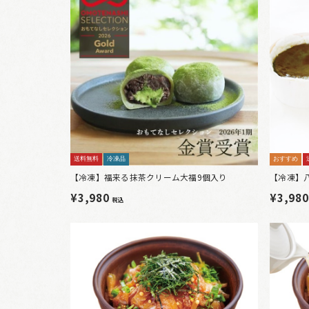
送料無料
冷凍品
おすすめ
【冷凍】福来る抹茶クリーム大福9個入り
【冷凍】
¥3,980
¥3,98
税込