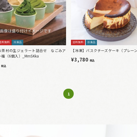
送料無料
冷凍品
送料無料
冷凍品
お茶村の生ジェラート詰合せ なごみア
【冷凍】バスクチーズケーキ（プレー
福（6個入）_MmSKka
¥3,780
税込
0
税込
1