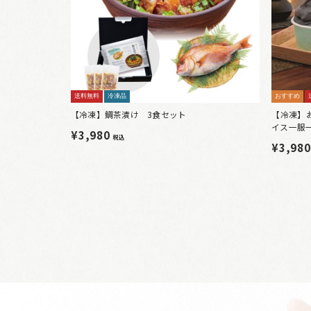
送料無料
冷凍品
おすすめ
【冷凍】鯛茶漬け 3食セット
【冷凍】
イス一服一
¥3,980
税込
¥3,98