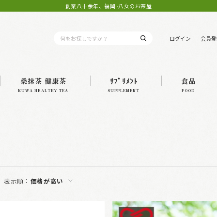
創業八十余年、福岡･八女のお茶屋
ログイン
会員登
桑抹茶 健康茶
ｻﾌﾟﾘﾒﾝﾄ
食品
KUWA HEALTHY TEA
SUPPLEMENT
FOOD
表示順：
価格が高い