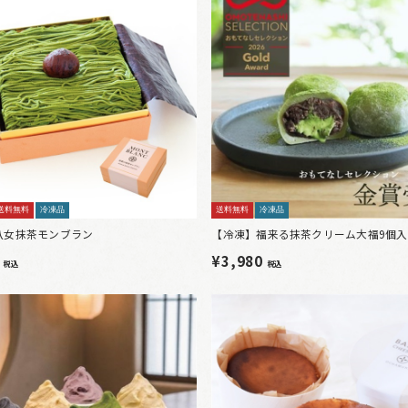
送料無料
冷凍品
送料無料
冷凍品
八女抹茶モンブラン
【冷凍】福来る抹茶クリーム大福9個入
0
¥3,980
税込
税込