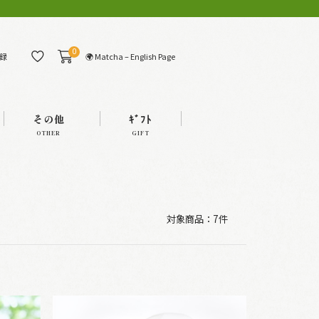
0
🌍 Matcha – English Page
録
その他
ｷﾞﾌﾄ
OTHER
GIFT
対象商品：
7件