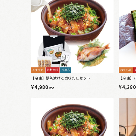
おすすめ
送料無料
冷凍品
おすすめ
【冷凍】鯛茶漬けと旨味だしセット
【冷凍】
¥4,980
¥4,28
税込