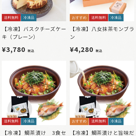
送料無料
冷凍品
おすすめ
送料無料
冷凍品
【冷凍】バスクチーズケー
【冷凍】八女抹茶モンブラ
キ（プレーン）
ン
¥3,780
¥4,280
税込
税込
送料無料
冷凍品
おすすめ
送料無料
冷凍品
【冷凍】鯛茶漬け 3食セ
【冷凍】鯛茶漬けと旨味だ